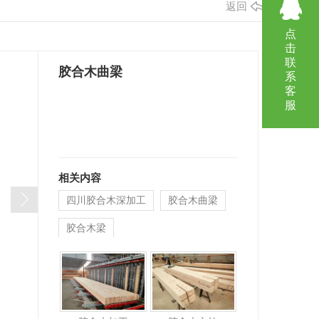
返回
点
击
联
胶合木曲梁
系
客
服
相关内容
四川胶合木深加工
胶合木曲梁
胶合木梁