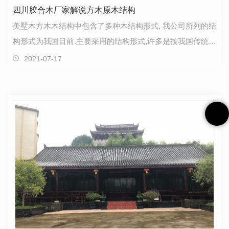
四川胶合木厂家解说方木原木结构
美墅木方木木结构中包含了多种木结构形式, 我公司所列的结
构形式为我国目前.主要采用的结构形式,许多是按我国传统结
构形式进行建造的。木框架剪力墙结构方木原木结…
2021-07-17