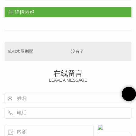
详情内容
成都木屋别墅
没有了
在线留言
LEAVE A MESSAGE