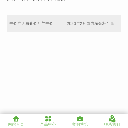
中铝广西氧化铝厂与中铝郑州研究院开展技术交流
2023年2月国内精铜杆产量环比增79.23%（新样本口径）
网站首页
产品中心
案例博览
联系我们