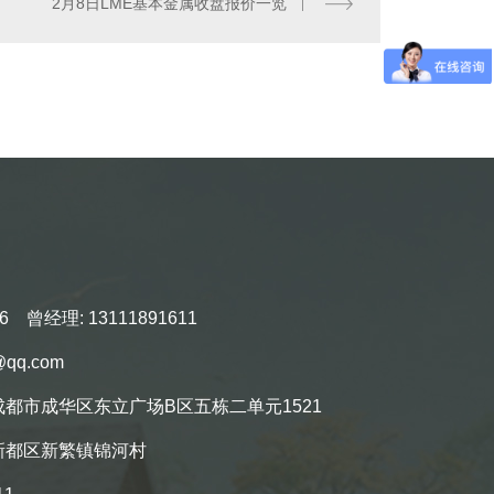
2月8日LME基本金属收盘报价一览
仿古建筑
6 曾经理: 13111891611
qq.com
都市成华区东立广场B区五栋二单元1521
新都区新繁镇锦河村