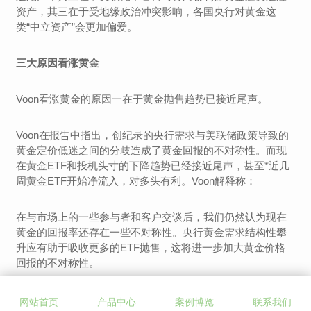
资产，其三在于受地缘政治冲突影响，各国央行对黄金这
类“中立资产”会更加偏爱。
三大原因看涨黄金
Voon看涨黄金的原因一在于黄金抛售趋势已接近尾声。
Voon在报告中指出，创纪录的央行需求与美联储政策导致的
黄金定价低迷之间的分歧造成了黄金回报的不对称性。而现
在黄金ETF和投机头寸的下降趋势已经接近尾声，甚至*近几
周黄金ETF开始净流入，对多头有利。Voon解释称：
在与市场上的一些参与者和客户交谈后，我们仍然认为现在
黄金的回报率还存在一些不对称性。央行黄金需求结构性攀
升应有助于吸收更多的ETF抛售，这将进一步加大黄金价格
回报的不对称性。
一些现货交易者还称，他们希望价格回落至1700附近，这会
网站首页
产品中心
案例博览
联系我们