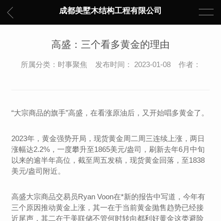
成都美墅木结构工程有限公司
高盛：三个看多黄金的理由
所属分类：时事聚焦 发布时间： 2023-01-08 作者：
“大宗商品的旗手”高盛，在看涨原油后，又开始唱多黄金了。
2023年，黄金强势开局，现货黄金周二周三连续上涨，两日
涨幅达2.2%，一度攀升至1865美元/盎司，刷新去年6月中旬
以来的逾半年高位，截至周五发稿，现货黄金回落，至1838
美元/盎司附近。
高盛大宗商品交易员Ryan Voon在*新的报告中写道，今年有
三个原因推动黄金上涨，其一在于当前黄金抛售趋势已经接
近尾声，其二在于美联储不管何时转向都利好黄金这类避险