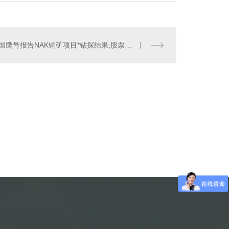
美国鹰号报告NAK铜矿项目*钻探结果;股票飙升
仿古建筑