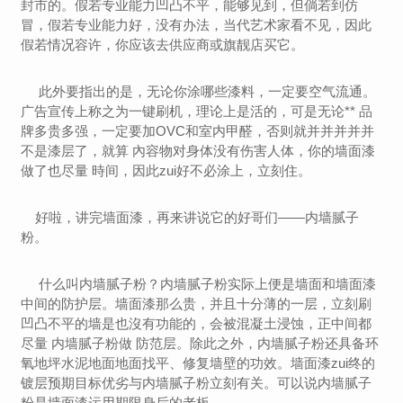
封市的。假若专业能力凹凸不平，能够见到，但倘若到仿
冒，假若专业能力好，没有办法，当代艺术家看不见，因此
假若情况容许，你应该去供应商或旗靓店买它。
此外要指出的是，无论你涂哪些漆料，一定要空气流通。
广告宣传上称之为一键刷机，理论上是活的，可是无论** 品
牌多贵多强，一定要加OVC和室内甲醛，否则就并并并并并
不是漆层了，就算 內容物对身体没有伤害人体，你的墙面漆
做了也尽量 時间，因此zui好不必涂上，立刻住。
好啦，讲完墙面漆，再来讲说它的好哥们——内墙腻子
粉。
什么叫内墙腻子粉？内墙腻子粉实际上便是墙面和墙面漆
中间的防护层。墙面漆那么贵，并且十分薄的一层，立刻刷
凹凸不平的墙是也沒有功能的，会被混凝土浸蚀，正中间都
尽量 内墙腻子粉做 防范层。除此之外，内墙腻子粉还具备环
氧地坪水泥地面地面找平、修复墙壁的功效。墙面漆zui终的
镀层预期目标优劣与内墙腻子粉立刻有关。可以说内墙腻子
粉是墙面漆运用期限身后的老板。