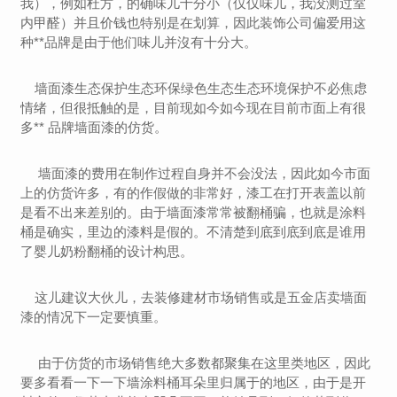
我），例如杜方，的确味儿十分小（仅仅味儿，我没测过室
内甲醛）并且价钱也特别是在划算，因此装饰公司偏爱用这
种**品牌是由于他们味儿并沒有十分大。
墙面漆生态保护生态环保绿色生态生态环境保护不必焦虑
情绪，但很抵触的是，目前现如今如今现在目前市面上有很
多** 品牌墙面漆的仿货。
墙面漆的费用在制作过程自身并不会没法，因此如今市面
上的仿货许多，有的作假做的非常好，漆工在打开表盖以前
是看不出来差别的。由于墙面漆常常被翻桶骗，也就是涂料
桶是确实，里边的漆料是假的。不清楚到底到底到底是谁用
了婴儿奶粉翻桶的设计构思。
这儿建议大伙儿，去装修建材市场销售或是五金店卖墙面
漆的情况下一定要慎重。
由于仿货的市场销售绝大多数都聚集在这里类地区，因此
要多看看一下一下墙涂料桶耳朵里归属于的地区，由于是开